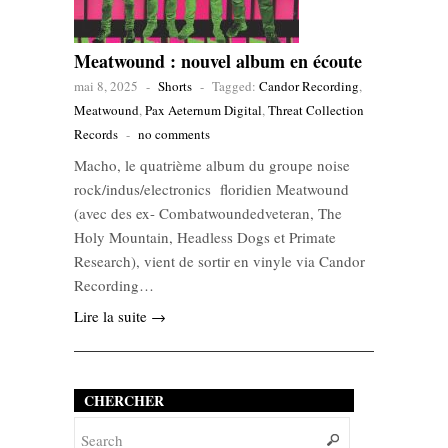
Meatwound : nouvel album en écoute
mai 8, 2025
-
Shorts
-
Tagged:
Candor Recording
,
Meatwound
,
Pax Aeternum Digital
,
Threat Collection
Records
-
no comments
Macho, le quatrième album du groupe noise
rock/indus/electronics floridien Meatwound
(avec des ex- Combatwoundedveteran, The
Holy Mountain, Headless Dogs et Primate
Research), vient de sortir en vinyle via Candor
Recording…
Lire la suite →
CHERCHER