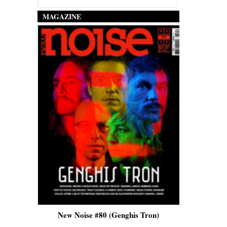
MAGAZINE
is)
New Noise #80 (Genghis Tron)
New No