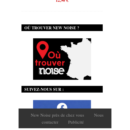
12,90
€
OÙ TROUVER NEW NOISE ?
SUIVEZ-NOUS SUR :
New Noise près de chez vous
Nous
contacter
Publicité