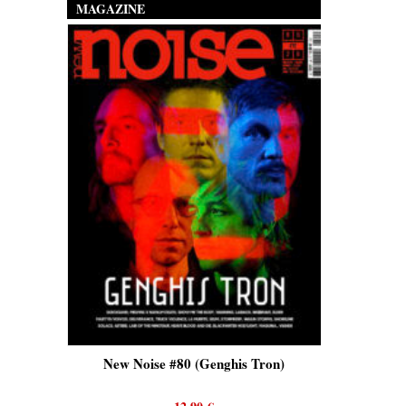
MAGAZINE
is)
New Noise #80 (Genghis Tron)
New No