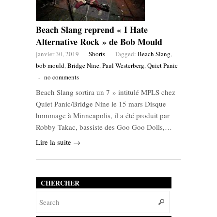
Beach Slang reprend « I Hate
Alternative Rock » de Bob Mould
janvier 30, 2019
-
Shorts
-
Tagged:
Beach Slang
,
bob mould
,
Bridge Nine
,
Paul Westerberg
,
Quiet Panic
-
no comments
Beach Slang sortira un 7 » intitulé MPLS chez
Quiet Panic/Bridge Nine le 15 mars Disque
hommage à Minneapolis, il a été produit par
Robby Takac, bassiste des Goo Goo Dolls,…
Lire la suite →
CHERCHER