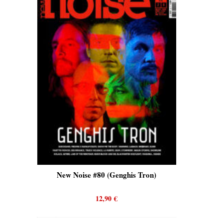
is)
New Noise #80 (Genghis Tron)
New No
12,90
€