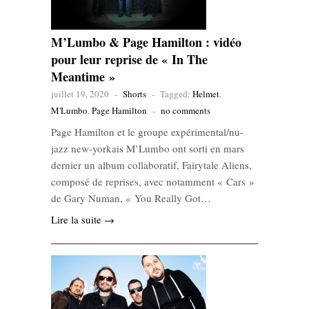
M’Lumbo & Page Hamilton : vidéo
pour leur reprise de « In The
Meantime »
juillet 19, 2020
-
Shorts
-
Tagged:
Helmet
,
M'Lumbo
,
Page Hamilton
-
no comments
Page Hamilton et le groupe expérimental/nu-
jazz new-yorkais M’Lumbo ont sorti en mars
dernier un album collaboratif, Fairytale Aliens,
composé de reprises, avec notamment « Cars »
de Gary Numan, « You Really Got…
Lire la suite →