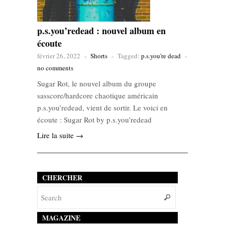
p.s.you’redead : nouvel album en
écoute
février 26, 2022
-
Shorts
-
Tagged:
p.s.you're dead
-
no comments
Sugar Rot, le nouvel album du groupe
sasscore/hardcore chaotique américain
p.s.you’redead, vient de sortir. Le voici en
écoute : Sugar Rot by p.s.you’redead
Lire la suite →
CHERCHER
MAGAZINE