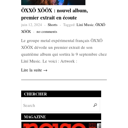
ÖXXÖ XÖÖX : nouvel album,
premier extrait en écoute
juin 12, 2024
-
Shorts
-
Tagged:
Lïnï Music
,
ÖXXÖ
XÖÖX
-
no comments
Le groupe metal expérimental français ÖXXÖ
XÖÖX dévoile un premier extrait de son
quatrième album qui sortira le 9 septembre chez
Lïnï Music. Le voici : Artwork :
Lire la suite →
CHERCHER
MAGAZINE