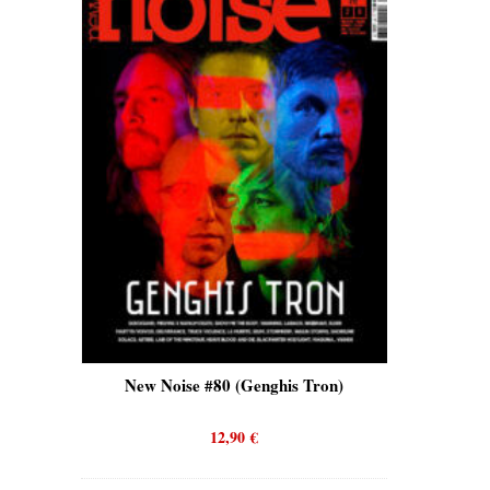
is)
New Noise #80 (Genghis Tron)
New No
12,90
€