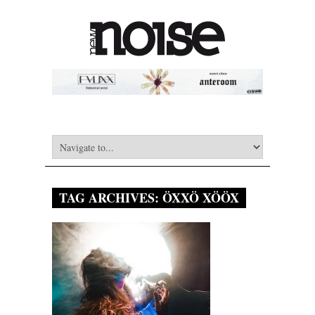
TAG ARCHIVES:
ÖXXÖ XÖÖX