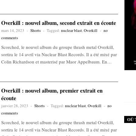
Overkill : nouvel album, second extrait en écoute
mars 14, 2023
-
Shorts
-
Tagged:
nuclear blast
,
Overkill
-
no
comments
Scorched, le nouvel album du groupe thrash metal Overkill,
sortira le 14 avril via Nuclear Blast Records. Il a été mixé par
Colin Richardson et masterisé par Maor Appelbaum. En…
New Noise #79 (Neurosis)
Overkill : nouvel album, premier extrait en
12,90
€
écoute
janvier 28, 2023
-
Shorts
-
Tagged:
nuclear blast
,
Overkill
-
no
comments
OÙ 
Scorched, le nouvel album du groupe thrash metal Overkill,
sortira le 14 avril via Nuclear Blast Records. Il a été mixé par