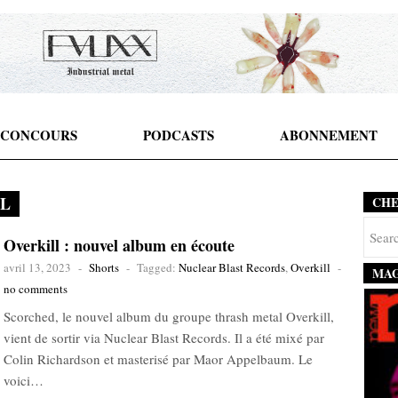
CONCOURS
PODCASTS
ABONNEMENT
L
CH
Overkill : nouvel album en écoute
avril 13, 2023
-
Shorts
-
Tagged:
Nuclear Blast Records
,
Overkill
-
MAG
no comments
Scorched, le nouvel album du groupe thrash metal Overkill,
vient de sortir via Nuclear Blast Records. Il a été mixé par
Colin Richardson et masterisé par Maor Appelbaum. Le
voici…