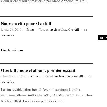
Colin Richardson et masterisé par Maor Appelbaum. En…
Nouveau clip pour Overkill
février 24, 2019
-
Shorts
-
Tagged:
nuclear blast
,
Overkill
-
no
comments
SUI
Lire la suite →
Overkill : nouvel album, premier extrait
décembre 15, 2018
-
Shorts
-
Tagged:
nuclear blast
,
Overkill
-
no
comments
Les increvables thrashers d’Overkill sortiront leur dix-
neuvième album studio The Wings Of War, le 22 février chez
Nuclear Blast. En voici un premier extrait :