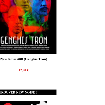
New Noise #80 (Genghis Tron)
New Noise #80 (Quicks
12,90
€
12,90
€
TROUVER NEW NOISE ?