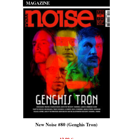
MAGAZINE
is)
New Noise #80 (Genghis Tron)
New No