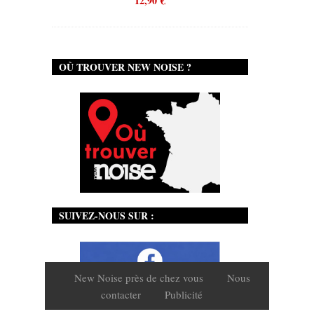
12,90
€
OÙ TROUVER NEW NOISE ?
SUIVEZ-NOUS SUR :
New Noise près de chez vous
Nous
contacter
Publicité