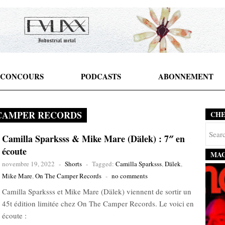
CONCOURS
PODCASTS
ABONNEMENT
CAMPER RECORDS
CH
Camilla Sparksss & Mike Mare (Dälek) : 7″ en
écoute
MAG
novembre 19, 2022
-
Shorts
-
Tagged:
Camilla Sparksss
,
Dälek
,
Mike Mare
,
On The Camper Records
-
no comments
Camilla Sparksss et Mike Mare (Dälek) viennent de sortir un
45t édition limitée chez On The Camper Records. Le voici en
écoute :