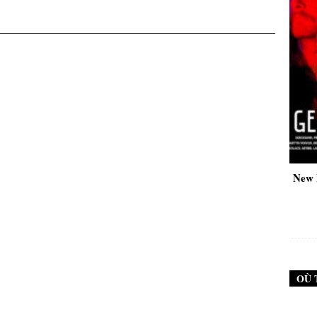
New Noise #79 (Neurosis)
New Noise #80 (Geng
12,90
€
12,90
€
OÙ 