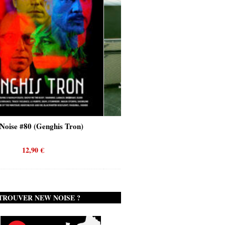
his Tron)
New Noise #80 (Quicksand)
12,90
€
TROUVER NEW NOISE ?