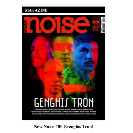
MAGAZINE
is)
New Noise #80 (Genghis Tron)
New No