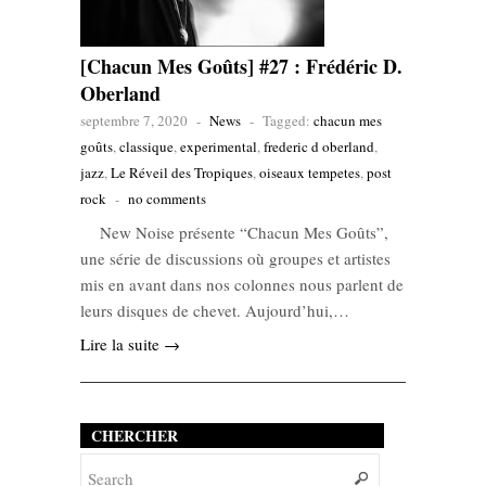
[Chacun Mes Goûts] #27 : Frédéric D.
Oberland
septembre 7, 2020
-
News
-
Tagged:
chacun mes
goûts
,
classique
,
experimental
,
frederic d oberland
,
jazz
,
Le Réveil des Tropiques
,
oiseaux tempetes
,
post
rock
-
no comments
New Noise présente “Chacun Mes Goûts”,
une série de discussions où groupes et artistes
mis en avant dans nos colonnes nous parlent de
leurs disques de chevet. Aujourd’hui,…
Lire la suite →
CHERCHER