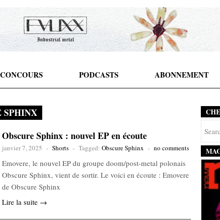
CONCOURS
PODCASTS
ABONNEMENT
 SPHINX
CH
Obscure Sphinx : nouvel EP en écoute
janvier 7, 2025
-
Shorts
-
Tagged:
Obscure Sphinx
-
no comments
MAG
Emovere, le nouvel EP du groupe doom/post-metal polonais
Obscure Sphinx, vient de sortir. Le voici en écoute : Emovere
de Obscure Sphinx
Lire la suite →