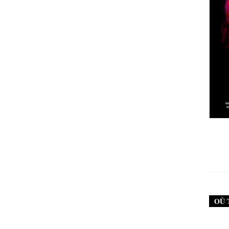
New Noise #79 (Neurosis)
12,90
€
OÙ 