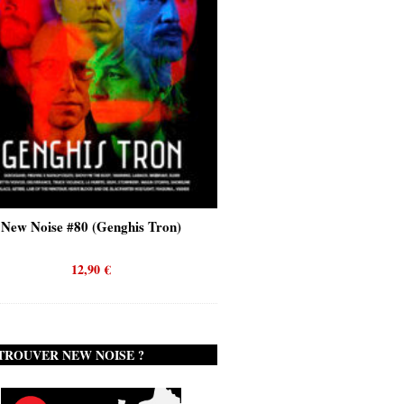
New Noise #80 (Genghis Tron)
New Noise #80 (Quicks
12,90
€
12,90
€
TROUVER NEW NOISE ?