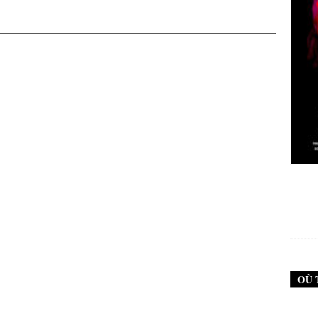
New Noise #79 (Neurosis)
12,90
€
OÙ 