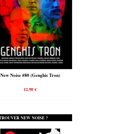
New Noise #80 (Genghis Tron)
New Noise #80 (Quicks
12,90
€
12,90
€
TROUVER NEW NOISE ?