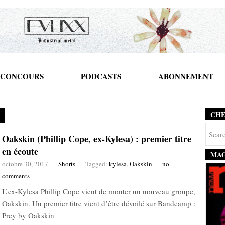
CONCOURS
PODCASTS
ABONNEMENT
CH
Oakskin (Phillip Cope, ex-Kylesa) : premier titre
en écoute
MAG
octobre 30, 2017
-
Shorts
-
Tagged:
kylesa
,
Oakskin
-
no
comments
L’ex-Kylesa Phillip Cope vient de monter un nouveau groupe,
Oakskin. Un premier titre vient d’être dévoilé sur Bandcamp :
Prey by Oakskin