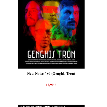
is)
New Noise #80 (Genghis Tron)
New No
12,90
€