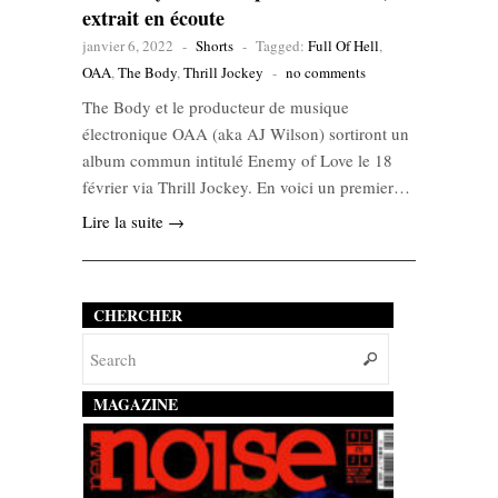
extrait en écoute
janvier 6, 2022
-
Shorts
-
Tagged:
Full Of Hell
,
OAA
,
The Body
,
Thrill Jockey
-
no comments
The Body et le producteur de musique
électronique OAA (aka AJ Wilson) sortiront un
album commun intitulé Enemy of Love le 18
février via Thrill Jockey. En voici un premier…
Lire la suite →
CHERCHER
MAGAZINE