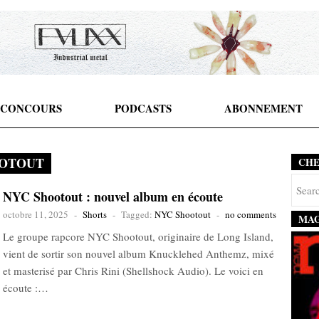
CONCOURS
PODCASTS
ABONNEMENT
OOTOUT
CH
NYC Shootout : nouvel album en écoute
octobre 11, 2025
-
Shorts
-
Tagged:
NYC Shootout
-
no comments
MAG
Le groupe rapcore NYC Shootout, originaire de Long Island,
vient de sortir son nouvel album Knucklehed Anthemz, mixé
et masterisé par Chris Rini (Shellshock Audio). Le voici en
écoute :…