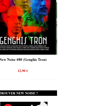
Genghis Tron)
New Noise #80 (Quicksand)
0
€
12,90
€
TROUVER NEW NOISE ?