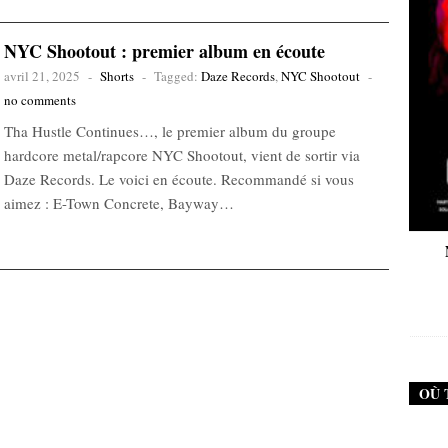
NYC Shootout : premier album en écoute
avril 21, 2025
-
Shorts
-
Tagged:
Daze Records
,
NYC Shootout
-
no comments
Tha Hustle Continues…, le premier album du groupe
hardcore metal/rapcore NYC Shootout, vient de sortir via
Daze Records. Le voici en écoute. Recommandé si vous
aimez : E-Town Concrete, Bayway…
New Noise #79 (Neurosis)
New Noise #80 (
12,90
€
12,9
OÙ 