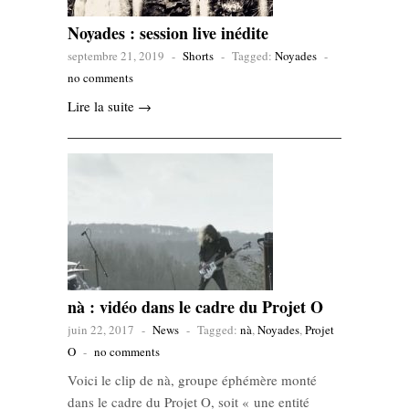
Noyades : session live inédite
septembre 21, 2019
-
Shorts
-
Tagged:
Noyades
-
no comments
Lire la suite →
nà : vidéo dans le cadre du Projet O
juin 22, 2017
-
News
-
Tagged:
nà
,
Noyades
,
Projet
O
-
no comments
Voici le clip de nà, groupe éphémère monté
dans le cadre du Projet O, soit « une entité