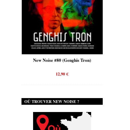
is)
New Noise #80 (Genghis Tron)
New No
12,90
€
OÙ TROUVER NEW NOISE ?