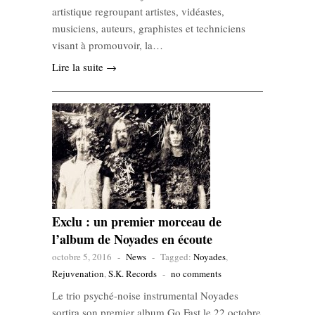
artistique regroupant artistes, vidéastes,
musiciens, auteurs, graphistes et techniciens
visant à promouvoir, la…
Lire la suite →
Exclu : un premier morceau de
l’album de Noyades en écoute
octobre 5, 2016
-
News
-
Tagged:
Noyades
,
Rejuvenation
,
S.K. Records
-
no comments
Le trio psyché-noise instrumental Noyades
sortira son premier album Go Fast le 22 octobre