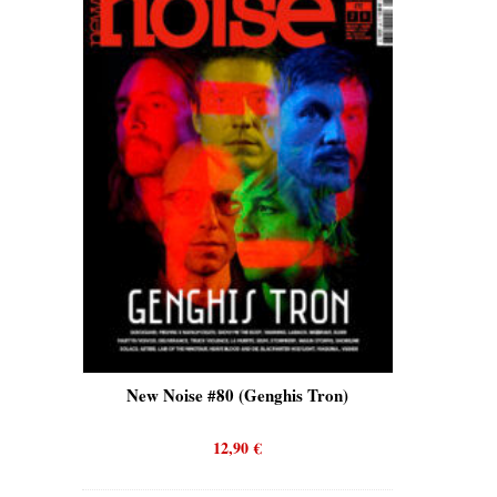
is)
New Noise #80 (Genghis Tron)
New No
12,90
€