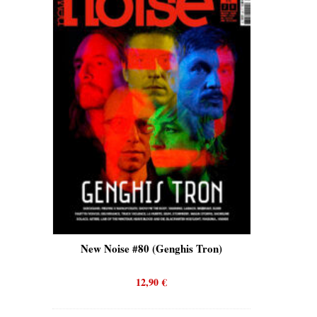
is)
New Noise #80 (Genghis Tron)
New No
12,90
€