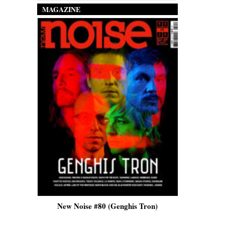
MAGAZINE
is)
New Noise #80 (Genghis Tron)
New No