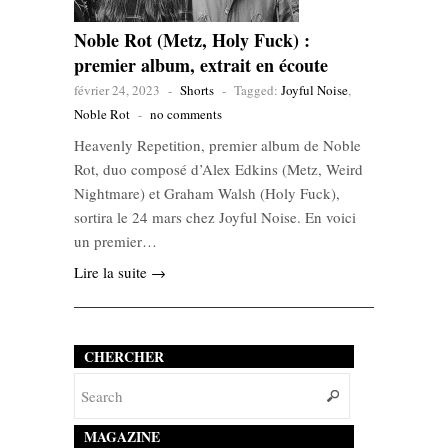
Noble Rot (Metz, Holy Fuck) :
premier album, extrait en écoute
février 24, 2023
-
Shorts
-
Tagged:
Joyful Noise
,
Noble Rot
-
no comments
Heavenly Repetition, premier album de Noble
Rot, duo composé d’Alex Edkins (Metz, Weird
Nightmare) et Graham Walsh (Holy Fuck),
sortira le 24 mars chez Joyful Noise. En voici
un premier…
Lire la suite →
CHERCHER
MAGAZINE