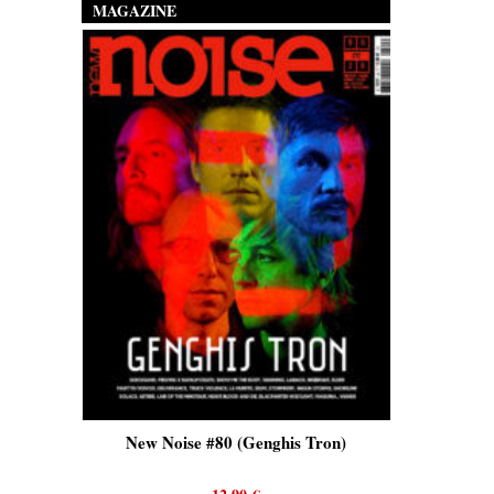
MAGAZINE
is)
New Noise #80 (Genghis Tron)
New No