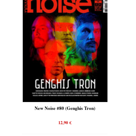
is)
New Noise #80 (Genghis Tron)
New No
12,90
€