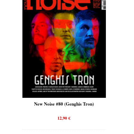
s)
New Noise #80 (Genghis Tron)
New Noi
12,90
€