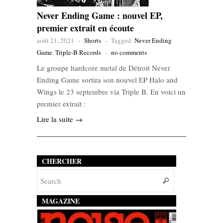
Never Ending Game : nouvel EP,
premier extrait en écoute
août 21, 2021
-
Shorts
-
Tagged:
Never Ending
Game
,
Triple-B Records
-
no comments
Le groupe hardcore metal de Détroit Never
Ending Game sortira son nouvel EP Halo and
Wings le 23 septembre via Triple B. En voici un
premier extrait :
Lire la suite →
CHERCHER
MAGAZINE