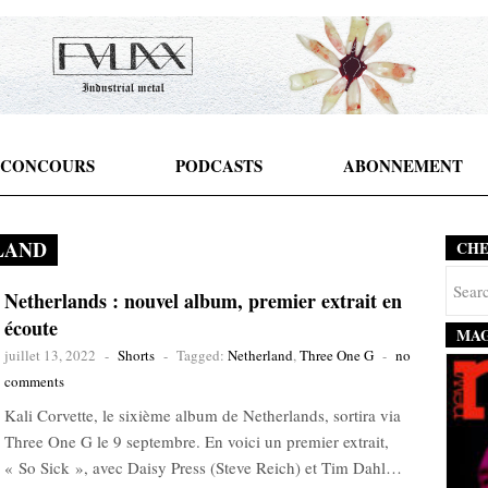
CONCOURS
PODCASTS
ABONNEMENT
LAND
CH
Netherlands : nouvel album, premier extrait en
écoute
MAG
juillet 13, 2022
-
Shorts
-
Tagged:
Netherland
,
Three One G
-
no
comments
Kali Corvette, le sixième album de Netherlands, sortira via
Three One G le 9 septembre. En voici un premier extrait,
« So Sick », avec Daisy Press (Steve Reich) et Tim Dahl…