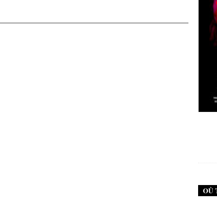
New Noise #79 (Neurosis)
12,90
€
OÙ 