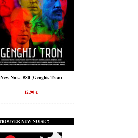
New Noise #80 (Genghis Tron)
New Noise #80 (Quicks
12,90
€
12,90
€
TROUVER NEW NOISE ?