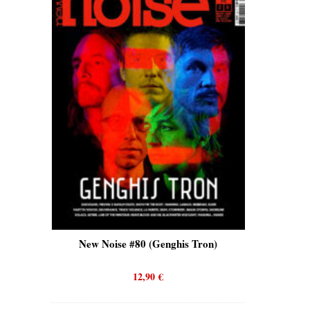
is)
New Noise #80 (Genghis Tron)
New No
12,90
€