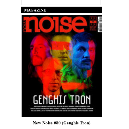
MAGAZINE
is)
New Noise #80 (Genghis Tron)
New No