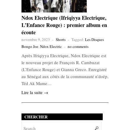
Ndox Electrique (Ifriqiyya Electrique,
L’Enfance Rouge) : premier album en
écoute
novembre 9, 2023
-
Shorts
-
Tagged:
Les Disques
Bongo Joe
,
Ndox Electric
-
no comments
Après Ifriqiyya Electrique, Ndox Electrique est
le nouveau projet de François R. Cambuzat
(L’Enfance Rouge) et Gianna Greco. Enregistré
au Sénégal aux côtés de la communauté n’doëp,
Tëd Ak Mame…
Lire la suite →
CHERCHER