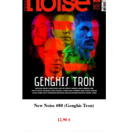
is)
New Noise #80 (Genghis Tron)
New No
12,90
€