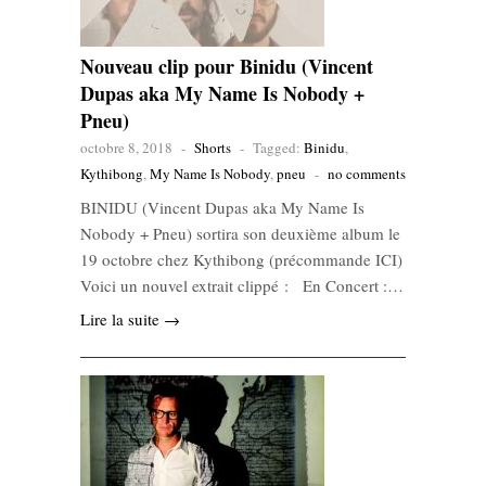
Nouveau clip pour Binidu (Vincent
Dupas aka My Name Is Nobody +
Pneu)
octobre 8, 2018
-
Shorts
-
Tagged:
Binidu
,
Kythibong
,
My Name Is Nobody
,
pneu
-
no comments
BINIDU (Vincent Dupas aka My Name Is
Nobody + Pneu) sortira son deuxième album le
19 octobre chez Kythibong (précommande ICI)
Voici un nouvel extrait clippé : En Concert :…
Lire la suite →