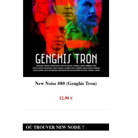
s)
New Noise #80 (Genghis Tron)
New Noi
12,90
€
OÙ TROUVER NEW NOISE ?