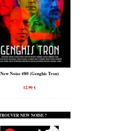
New Noise #80 (Genghis Tron)
New Noise #80 (Quicks
12,90
€
12,90
€
TROUVER NEW NOISE ?