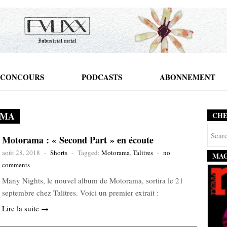
CONCOURS
PODCASTS
ABONNEMENT
AMA
CH
Motorama : « Second Part » en écoute
août 28, 2018
-
Shorts
-
Tagged:
Motorama
,
Talitres
-
no
MAG
comments
Many Nights, le nouvel album de Motorama, sortira le 21
septembre chez Talitres. Voici un premier extrait :
Lire la suite →