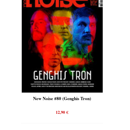
is)
New Noise #80 (Genghis Tron)
New No
12,90
€