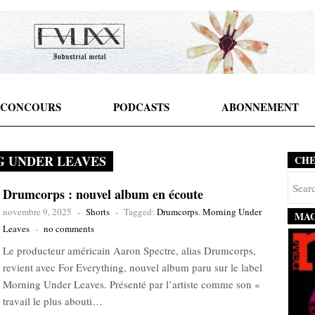
CONCOURS
PODCASTS
ABONNEMENT
 UNDER LEAVES
CH
Drumcorps : nouvel album en écoute
novembre 9, 2025
-
Shorts
-
Tagged:
Drumcorps
,
Morning Under
MAG
Leaves
-
no comments
Le producteur américain Aaron Spectre, alias Drumcorps,
revient avec For Everything, nouvel album paru sur le label
Morning Under Leaves. Présenté par l’artiste comme son «
travail le plus abouti…