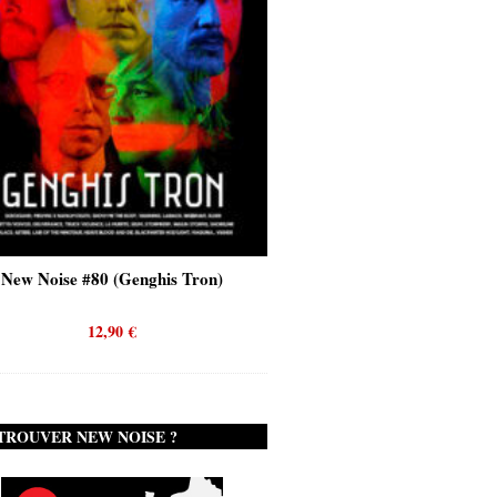
New Noise #80 (Genghis Tron)
New Noise #80 (Quicks
12,90
€
12,90
€
TROUVER NEW NOISE ?