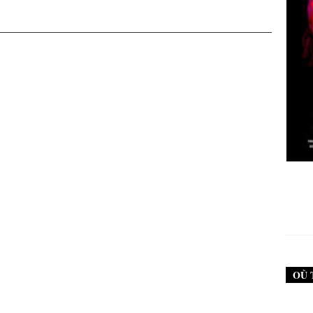
New Noise #79 (Neurosis)
12,90
€
OÙ 