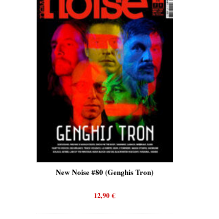
is)
New Noise #80 (Genghis Tron)
New No
12,90
€