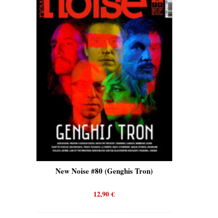
is)
New Noise #80 (Genghis Tron)
New No
12,90
€