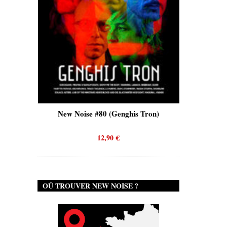
is)
New Noise #80 (Genghis Tron)
New No
12,90
€
OÙ TROUVER NEW NOISE ?