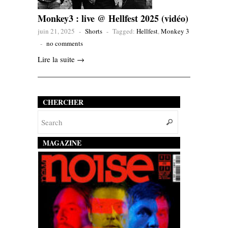
Monkey3 : live @ Hellfest 2025 (vidéo)
juin 21, 2025
-
Shorts
-
Tagged:
Hellfest
,
Monkey 3
-
no comments
Lire la suite →
CHERCHER
MAGAZINE