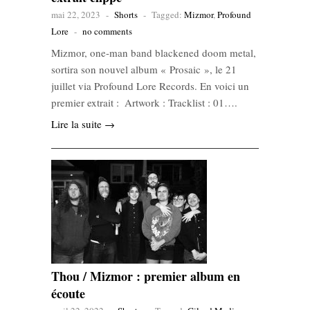
mai 22, 2023
-
Shorts
-
Tagged:
Mizmor
,
Profound
Lore
-
no comments
Mizmor, one-man band blackened doom metal,
sortira son nouvel album « Prosaic », le 21
juillet via Profound Lore Records. En voici un
premier extrait : Artwork : Tracklist : 01….
Lire la suite →
Thou / Mizmor : premier album en
écoute