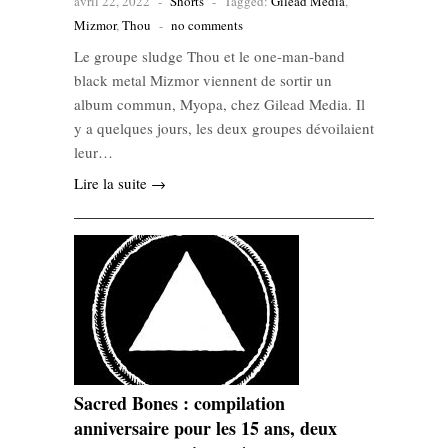
avril 22, 2022
-
Shorts
-
Tagged:
Gilead Media
,
Mizmor
,
Thou
-
no comments
Le groupe sludge Thou et le one-man-band
black metal Mizmor viennent de sortir un
album commun, Myopa, chez Gilead Media. Il
y a quelques jours, les deux groupes dévoilaient
leur…
Lire la suite →
Sacred Bones : compilation
anniversaire pour les 15 ans, deux