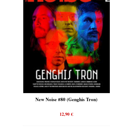
is)
New Noise #80 (Genghis Tron)
New No
12,90
€