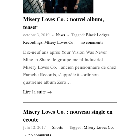
Misery Loves Co. : nouvel album,
teaser
octobre 3, 2019
-
News
-
Tagged:
Black Lodges
Recordings
,
Misery Loves Co.
-
no comments
Dix-neuf ans après Your Vision Was Never
Mine to Share, le groupe metal-industriel
Misery Loves Co. , ancien pensionnaire de chez
Earache Records, s’apprête à sortir son
quatrième album Zero…
Lire la suite →
Misery Loves Co. : nouveau single en
écoute
juin 12, 2017
-
Shorts
-
Tagged:
Misery Loves Co.
-
no comments