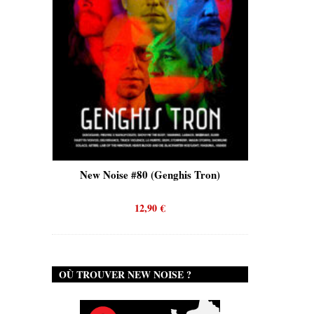
is)
New Noise #80 (Genghis Tron)
New No
12,90
€
OÙ TROUVER NEW NOISE ?