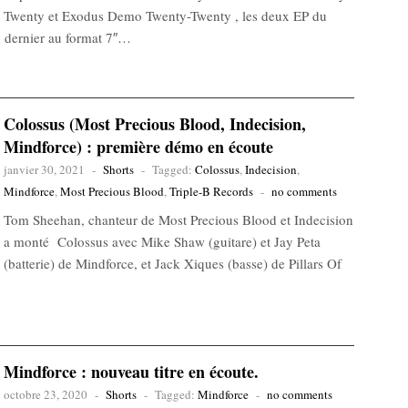
Twenty et Exodus Demo Twenty-Twenty , les deux EP du
an dernier au format 7″…
Colossus (Most Precious Blood, Indecision,
Mindforce) : première démo en écoute
janvier 30, 2021
-
Shorts
-
Tagged:
Colossus
,
Indecision
,
Mindforce
,
Most Precious Blood
,
Triple-B Records
-
no comments
Tom Sheehan, chanteur de Most Precious Blood et Indecision
a monté Colossus avec Mike Shaw (guitare) et Jay Peta
(batterie) de Mindforce, et Jack Xiques (basse) de Pillars Of
Mindforce : nouveau titre en écoute.
octobre 23, 2020
-
Shorts
-
Tagged:
Mindforce
-
no comments