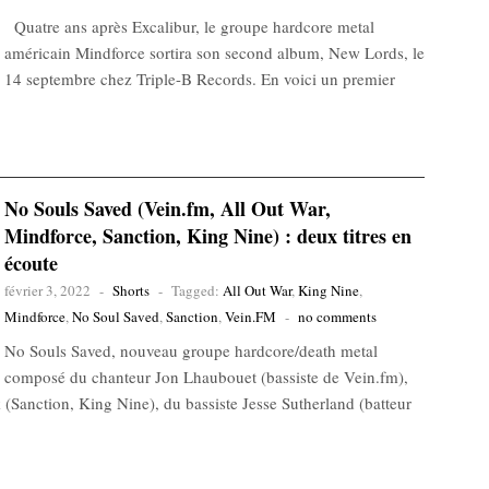
Quatre ans après Excalibur, le groupe hardcore metal
américain Mindforce sortira son second album, New Lords, le
14 septembre chez Triple-B Records. En voici un premier
No Souls Saved (Vein.fm, All Out War,
Mindforce, Sanction, King Nine) : deux titres en
écoute
février 3, 2022
-
Shorts
-
Tagged:
All Out War
,
King Nine
,
Mindforce
,
No Soul Saved
,
Sanction
,
Vein.FM
-
no comments
No Souls Saved, nouveau groupe hardcore/death metal
composé du chanteur Jon Lhaubouet (bassiste de Vein.fm),
Sanction, King Nine), du bassiste Jesse Sutherland (batteur