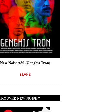
0 (Genghis Tron)
New Noise #80 (Quicksand)
2,90
€
12,90
€
TROUVER NEW NOISE ?