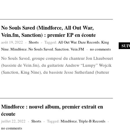
No Souls Saved (Mindforce, All Out War,
Vein.fm, Sanction) : premier EP en écoute
août 19, 2022
-
Shorts
-
Tagged:
All Out War
,
Daze Records
,
King
SUI
Nine
,
Mindforce
,
No Souls Saved
,
Sanction
,
Vein.FM
-
no comments
No Souls Saved, groupe composé du chanteur Jon Lhaubouet
(bassiste de Vein.fm), du guitariste Andrew “Lumpy” Wojcik
(Sanction, King Nine), du bassiste Jesse Sutherland (batteur
Mindforce : nouvel album, premier extrait en
écoute
juillet 22, 2022
-
Shorts
-
Tagged:
Mindforce
,
Triple-B Records
-
no comments