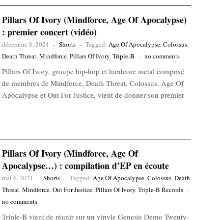
Pillars Of Ivory (Mindforce, Age Of Apocalypse)
: premier concert (vidéo)
décembre 8, 2021
-
Shorts
-
Tagged:
Age Of Apocalypse
,
Colossus
,
Death Threat
,
Mindforce
,
Pillars Of Ivory
,
Triple-B
-
no comments
Pillars Of Ivory, groupe hip-hop et hardcore metal composé
de membres de Mindforce, Death Threat, Colossus, Age Of
Apocalypse et Out For Justice, vient de donner son premier
Pillars Of Ivory (Mindforce, Age Of
Apocalypse…) : compilation d’EP en écoute
mai 6, 2021
-
Shorts
-
Tagged:
Age Of Apocalypse
,
Colossus
,
Death
Threat
,
Mindforce
,
Out For Justice
,
Pillars Of Ivory
,
Triple-B Records
-
no comments
Triple-B vient de réunir sur un vinyle Genesis Demo Twenty-