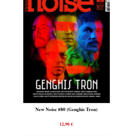
is)
New Noise #80 (Genghis Tron)
New No
12,90
€