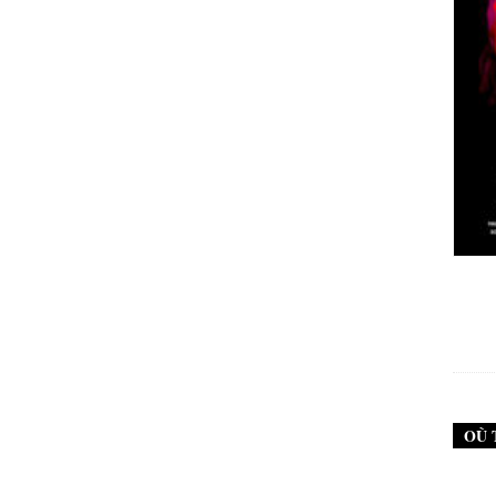
New Noise #79 (Neurosis)
12,90
€
OÙ 