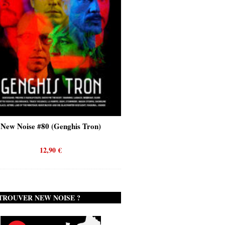
New Noise #80 (Genghis Tron)
New Noise #80 (Quicks
12,90
€
12,90
€
TROUVER NEW NOISE ?