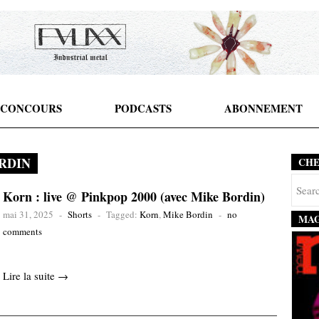
CONCOURS
PODCASTS
ABONNEMENT
RDIN
CH
Korn : live @ Pinkpop 2000 (avec Mike Bordin)
mai 31, 2025
-
Shorts
-
Tagged:
Korn
,
Mike Bordin
-
no
MAG
comments
Lire la suite →