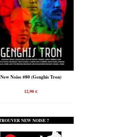
New Noise #80 (Genghis Tron)
New Noise #80 (Quicks
12,90
€
12,90
€
TROUVER NEW NOISE ?