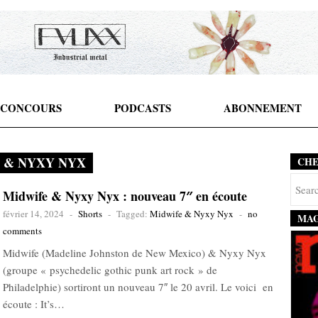
CONCOURS
PODCASTS
ABONNEMENT
 & NYXY NYX
CH
Midwife & Nyxy Nyx : nouveau 7″ en écoute
février 14, 2024
-
Shorts
-
Tagged:
Midwife & Nyxy Nyx
-
no
MAG
comments
Midwife (Madeline Johnston de New Mexico) & Nyxy Nyx
(groupe « psychedelic gothic punk art rock » de
Philadelphie) sortiront un nouveau 7″ le 20 avril. Le voici en
écoute : It’s…