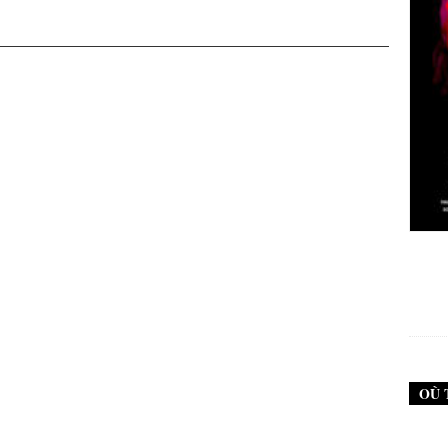
New Noise #79 (Neurosis)
12,90
€
OÙ 