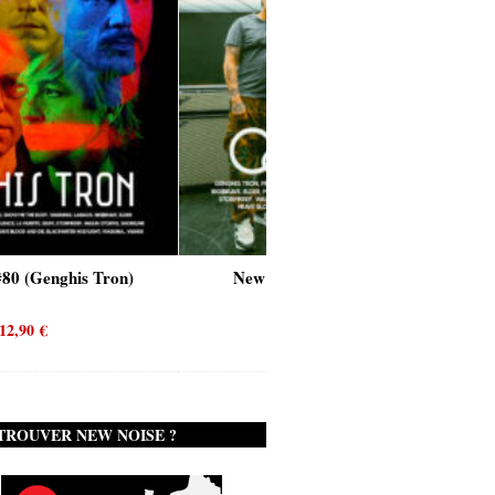
on)
New Noise #80 (Quicksand)
New Noi
12,90
€
TROUVER NEW NOISE ?