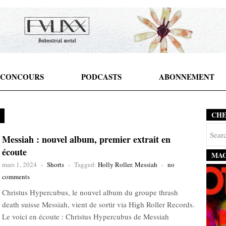
CONCOURS
PODCASTS
ABONNEMENT
CH
Messiah : nouvel album, premier extrait en
écoute
MAG
mars 1, 2024
-
Shorts
-
Tagged:
Holly Roller
,
Messiah
-
no
comments
Christus Hypercubus, le nouvel album du groupe thrash
death suisse Messiah, vient de sortir via High Roller Records.
Le voici en écoute : Christus Hypercubus de Messiah