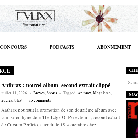
CONCOURS
PODCASTS
ABONNEMENT
RCE
CH
Anthrax : nouvel album, second extrait clippé
juillet 11, 2026
-
Brèves
,
Shorts
-
Tagged:
Anthrax
,
Megaforce
,
MAG
nuclear blast
-
no comments
Anthrax poursuit la promotion de son douzième album avec
la mise en ligne de « The Edge Of Perfection », second extrait
de Cursum Perficio, attendu le 18 septembre chez…