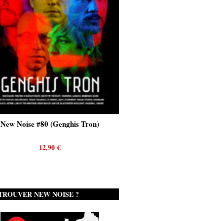
New Noise #80 (Genghis Tron)
New Noise #80 (Quicks
12,90
€
12,90
€
TROUVER NEW NOISE ?