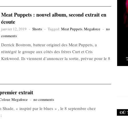
Meat Puppets : nouvel album, second extrait en
écoute
janvier 12, 2019
-
Shorts
-
Tagged:
Meat Puppets
,
Megaforce
-
no
comments
Derrick Bostrom, batteur originel des Meat Puppets, a
réintégré le groupe aux côtés des frères Curt et Cris
Kirkwood. Ils viennent d’annoncer la sortie, prévue pour le 8
New Noise #79 (Neurosis)
12,90
€
premier extrait
Colour
,
Megaforce
-
no comments
 Shade, « inspiré par le blues » , le 8 septembre chez
OÙ 
: