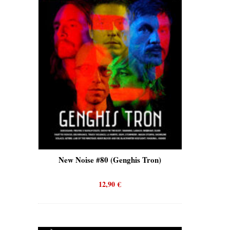
is)
New Noise #80 (Genghis Tron)
New No
12,90
€