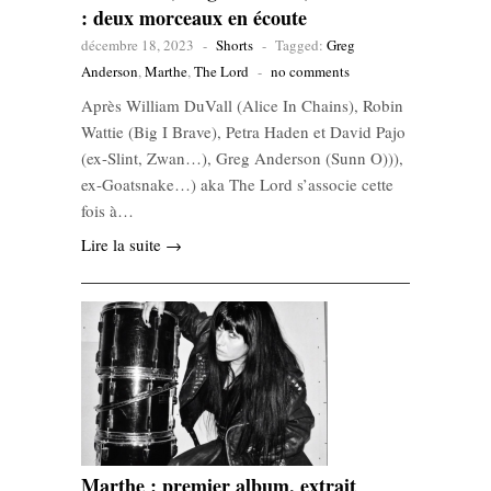
: deux morceaux en écoute
décembre 18, 2023
-
Shorts
-
Tagged:
Greg
Anderson
,
Marthe
,
The Lord
-
no comments
Après William DuVall (Alice In Chains), Robin
Wattie (Big I Brave), Petra Haden et David Pajo
(ex-Slint, Zwan…), Greg Anderson (Sunn O))),
ex-Goatsnake…) aka The Lord s’associe cette
fois à…
Lire la suite →
Marthe : premier album, extrait