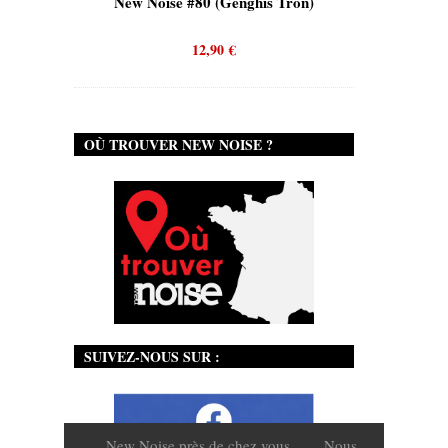
is)
New Noise #80 (Genghis Tron)
New No
12,90
€
OÙ TROUVER NEW NOISE ?
SUIVEZ-NOUS SUR :
New Noise près de chez vous
Nous