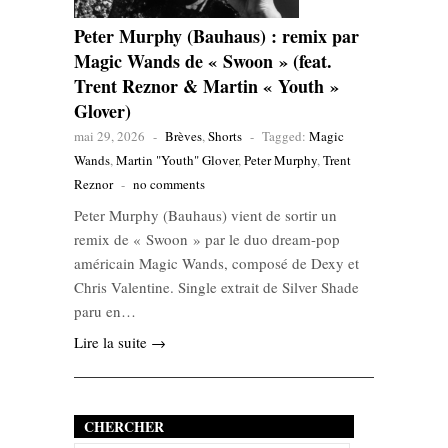
Peter Murphy (Bauhaus) : remix par
Magic Wands de « Swoon » (feat.
Trent Reznor & Martin « Youth »
Glover)
mai 29, 2026
-
Brèves
,
Shorts
-
Tagged:
Magic
Wands
,
Martin "Youth" Glover
,
Peter Murphy
,
Trent
Reznor
-
no comments
Peter Murphy (Bauhaus) vient de sortir un
remix de « Swoon » par le duo dream-pop
américain Magic Wands, composé de Dexy et
Chris Valentine. Single extrait de Silver Shade
paru en…
Lire la suite →
CHERCHER