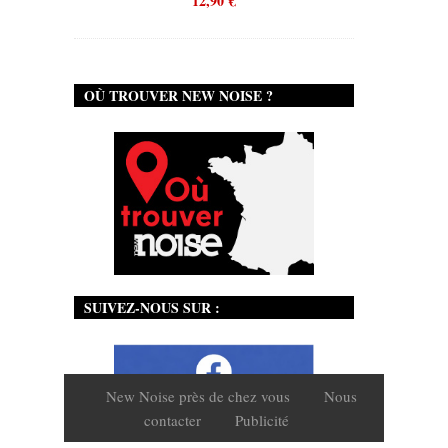
12,90
€
OÙ TROUVER NEW NOISE ?
SUIVEZ-NOUS SUR :
New Noise près de chez vous
Nous
contacter
Publicité