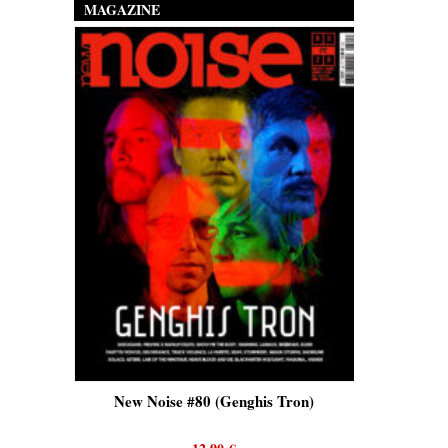
MAGAZINE
is)
New Noise #80 (Genghis Tron)
New No