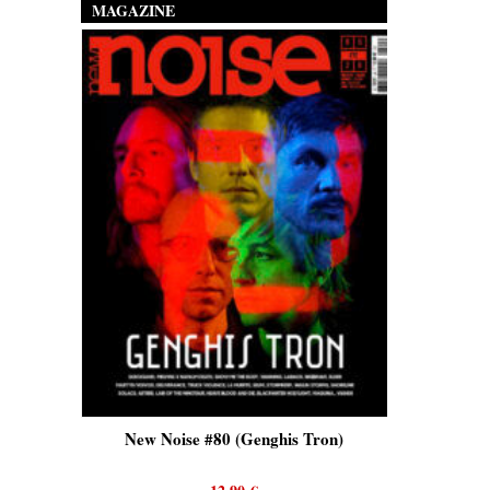
MAGAZINE
is)
New Noise #80 (Genghis Tron)
New No