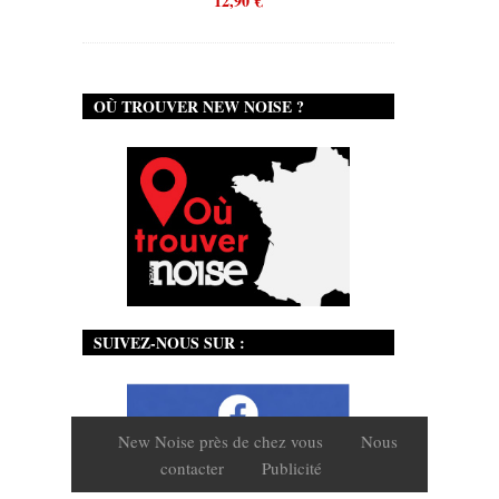
12,90
€
OÙ TROUVER NEW NOISE ?
SUIVEZ-NOUS SUR :
New Noise près de chez vous
Nous
contacter
Publicité