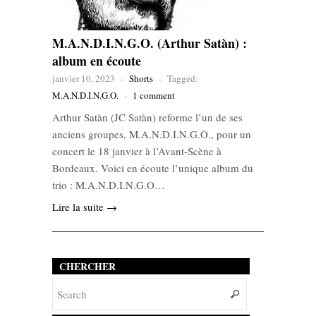
M.A.N.D.I.N.G.O. (Arthur Satàn) :
album en écoute
janvier 10, 2023
-
Shorts
-
Tagged:
M.A.N.D.I.N.G.O.
-
1 comment
Arthur Satàn (JC Satàn) reforme l’un de ses
anciens groupes, M.A.N.D.I.N.G.O., pour un
concert le 18 janvier à l’Avant-Scène à
Bordeaux. Voici en écoute l’unique album du
trio : M.A.N.D.I.N.G.O…
Lire la suite →
CHERCHER