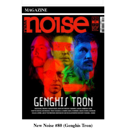
MAGAZINE
is)
New Noise #80 (Genghis Tron)
New No