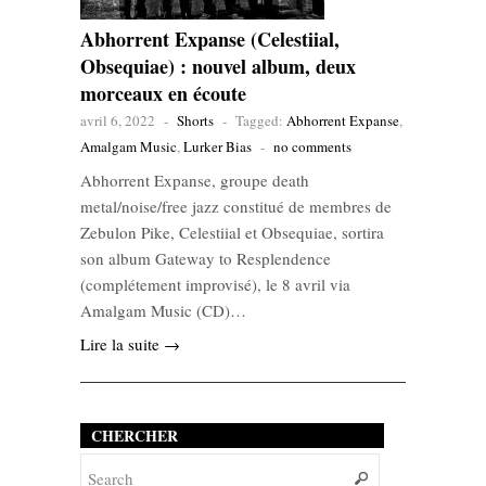
Abhorrent Expanse (Celestiial,
Obsequiae) : nouvel album, deux
morceaux en écoute
avril 6, 2022
-
Shorts
-
Tagged:
Abhorrent Expanse
,
Amalgam Music
,
Lurker Bias
-
no comments
Abhorrent Expanse, groupe death
metal/noise/free jazz constitué de membres de
Zebulon Pike, Celestiial et Obsequiae, sortira
son album Gateway to Resplendence
(complétement improvisé), le 8 avril via
Amalgam Music (CD)…
Lire la suite →
CHERCHER