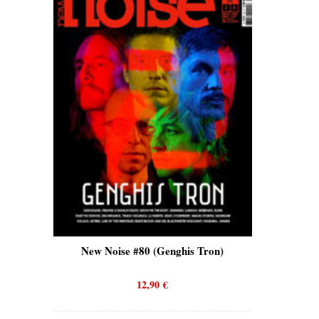
is)
New Noise #80 (Genghis Tron)
New No
12,90
€