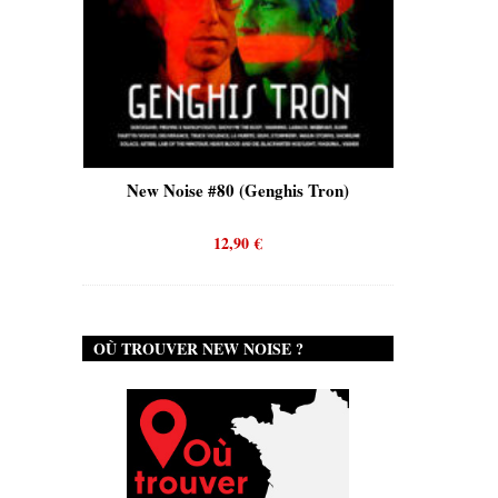
is)
New Noise #80 (Genghis Tron)
New No
12,90
€
OÙ TROUVER NEW NOISE ?