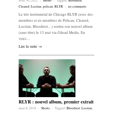
avril 30, 2022
-
Shorts
-
Tagged:
Bloodiest
,
Cleared
,
Locrian
,
pelican
,
RLYR
-
no comments
Le trio instrumetal de Chicago RLYR (avec des
membres et ex-membres de Pelican, Cleared,
Locrian, Bloodiest…) sortira son nouvel album
(sans titre) le 13 mai via Gilead Media. En
voici…
Lire la suite →
RLYR : nouvel album, premier extrait
mars 8, 2018
-
Shorts
-
Tagged:
Bloodiest
,
Locrian
,