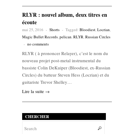
RLYR : nouvel album, deux titres en
écoute
mai 25, 2016
-
Shorts
-
Tagged:
Bloodiest
,
Locrian
,
Magic Bullet Records
,
pelican
,
RLYR
,
Russian Circles
-
no comments
RLYR ( à prononcer Relayer), c’est le nom du
nouveau projet post-metal instrumental du
bassiste Colin DeKuiper (Bloodiest, ex-Russian
Circles) du batteur Steven Hess (Locrian) et du
guitariste Trevor Shelley…
Lire la suite →
CHERCHER