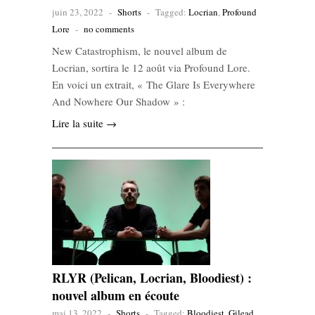
juin 23, 2022
-
Shorts
-
Tagged:
Locrian
,
Profound
Lore
-
no comments
New Catastrophism, le nouvel album de
Locrian, sortira le 12 août via Profound Lore.
En voici un extrait, « The Glare Is Everywhere
And Nowhere Our Shadow » :
Lire la suite →
RLYR (Pelican, Locrian, Bloodiest) :
nouvel album en écoute
mai 13, 2022
-
Shorts
-
Tagged:
Bloodiest
,
Gilead