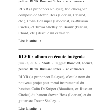
pelican
,
RLYR
,
Russian Circles
-
no comments
RLYR (à prononcer Relayer), trio chicagoan
composé de Steven Hess (Locrian, Cleared,
etc.), Colin DeKuiper (Bloodiest, ex-Russian
Circles) et Trevor Shelley de Brauw (Pelican,
Chord, etc.) dévoile un extrait de…
Lire la suite →
RLYR : album en écoute intégrale
juin 23, 2016
-
Shorts
-
Tagged:
Bloodiest
,
Locrian
,
pelican
,
RLYR
,
Russian Circles
-
no comments
RLYR ( à prononcer Relayer), c’est le nom du
nouveau projet post-metal instrumental du
bassiste Colin DeKuiper (Bloodiest, ex-Russian
Circles) du batteur Steven Hess (Locrian) et du
guitariste Trevor Shelley…
Lire la suite →