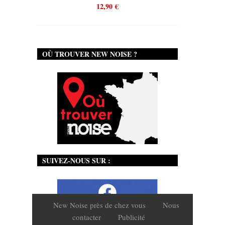
12,90
€
12,90
€
OÙ TROUVER NEW NOISE ?
SUIVEZ-NOUS SUR :
New Noise près de chez vous
Nous
contacter
Publicité